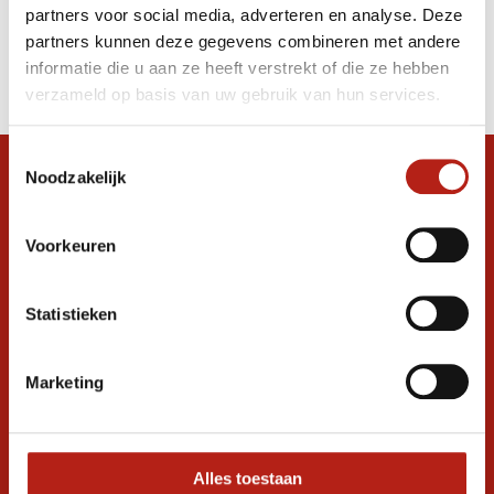
partners voor social media, adverteren en analyse. Deze
Producten
partners kunnen deze gegevens combineren met andere
informatie die u aan ze heeft verstrekt of die ze hebben
Filter
verzameld op basis van uw gebruik van hun services.
Sorteren op
Toestemmingsselectie
Noodzakelijk
Snel antwoord op je vraag?
Stel je vraag in de chat, en we helpen je
graag verder. 24/7
Voorkeuren
Volg ons
Statistieken
Marketing
Ontvang de nieuwste aanbiedingen en
promoties
Inschrijven voor
korting
Alles toestaan