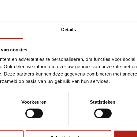
Details
t BJJ Gi GRAB'N FIGHT wit
 van cookies
ent en advertenties te personaliseren, om functies voor social
. Ook delen we informatie over uw gebruik van onze site met on
e. Deze partners kunnen deze gegevens combineren met andere i
erzameld op basis van uw gebruik van hun services.
Voorkeuren
Statistieken
€75
Eenvoudig ruilen of retour
ag?
Volg ons
Ontvang 