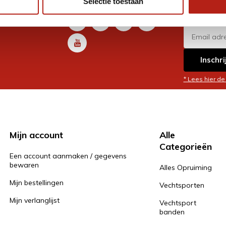
Selectie toestaan
promoti
en je graag
Inschri
* Lees hier de
Mijn account
Alle
Categorieën
Een account aanmaken / gegevens
bewaren
Alles Opruiming
Mijn bestellingen
Vechtsporten
Mijn verlanglijst
Vechtsport
banden