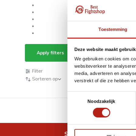
Toestemming
Producten getagd me
Deze website maakt gebruik
Apply filters
We gebruiken cookies om cont
Producten
websiteverkeer te analyseren
Filter
media, adverteren en analys
Sorteren op
verstrekt of die ze hebben v
Toestemmingsselectie
Noodzakelijk
GRATIS verzending v.a 
Snel antwoord op je vra