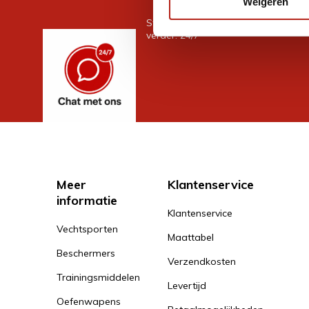
Weigeren
Stel je vraag in de chat, en we help
verder. 24/7
Meer
Klantenservice
informatie
Klantenservice
Vechtsporten
Maattabel
Beschermers
Verzendkosten
Trainingsmiddelen
Levertijd
Oefenwapens