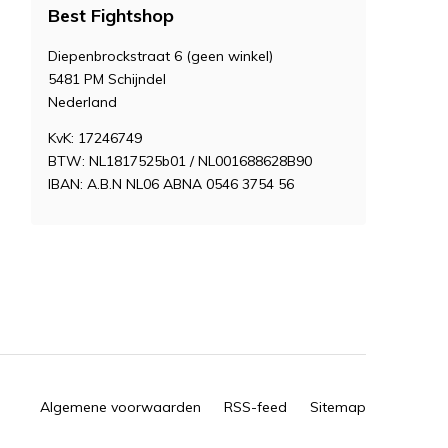
Best Fightshop
Diepenbrockstraat 6 (geen winkel)
5481 PM Schijndel
Nederland
KvK: 17246749
BTW: NL1817525b01 / NL001688628B90
IBAN: A.B.N NL06 ABNA 0546 3754 56
Algemene voorwaarden
RSS-feed
Sitemap