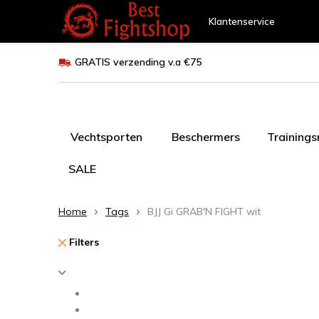
Klantenservice
GRATIS verzending v.a €75
Vechtsporten
Beschermers
Training
SALE
Home
Tags
BJJ Gi GRAB'N FIGHT wit
Filters