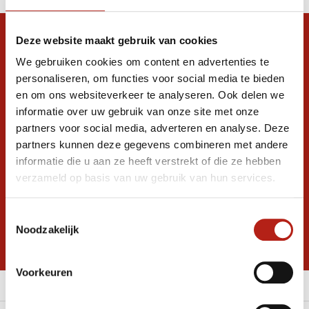
Snel antwoord op je vraag?
Deze website maakt gebruik van cookies
We gebruiken cookies om content en advertenties te
Stel je vraag in de chat, en we helpen je
graag verder. 24/7
personaliseren, om functies voor social media te bieden
en om ons websiteverkeer te analyseren. Ook delen we
Volg ons
informatie over uw gebruik van onze site met onze
partners voor social media, adverteren en analyse. Deze
partners kunnen deze gegevens combineren met andere
informatie die u aan ze heeft verstrekt of die ze hebben
Ontvang de nieuwste aanbiedingen en
verzameld op basis van uw gebruik van hun services.
promoties
Inschrijven voor
Toestemmingsselectie
korting
Noodzakelijk
* Lees hier de wettelijke beperkingen
Voorkeuren
Meer informatie