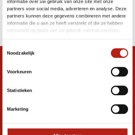
informatie over uw gebruik van onze site met onze
witte streep
partners voor social media, adverteren en analyse. Deze
partners kunnen deze gegevens combineren met andere
Producten
informatie die u aan ze heeft verstrekt of die ze hebben
Filter
verzameld op basis van uw gebruik van hun services.
Sorteren op
Toestemmingsselectie
Noodzakelijk
Snel antwoord op je vraag?
Stel je vraag in de chat, en we helpen je
Voorkeuren
graag verder. 24/7
Volg ons
Statistieken
Marketing
Ontvang de nieuwste aanbiedingen en
promoties
Inschrijven voor