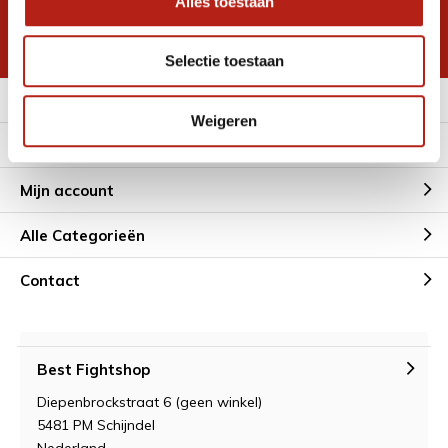
Alles toestaan
korting
* Lees hier de wettelijke beperkingen
Selectie toestaan
Meer informatie
Weigeren
Klantenservice
Mijn account
Alle Categorieën
Contact
Best Fightshop
Diepenbrockstraat 6 (geen winkel)
5481 PM Schijndel