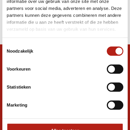
informatie over uw gebruik van onze site met onze
stuks
partners voor social media, adverteren en analyse. Deze
partners kunnen deze gegevens combineren met andere
Producten
informatie die u aan ze heeft verstrekt of die ze hebben
Filter
verzameld op basis van uw gebruik van hun services.
Sorteren op
Toestemmingsselectie
Noodzakelijk
Snel antwoord op je vraag?
Stel je vraag in de chat, en we helpen je
Voorkeuren
graag verder. 24/7
Volg ons
Statistieken
Marketing
Ontvang de nieuwste aanbiedingen en
promoties
Inschrijven voor