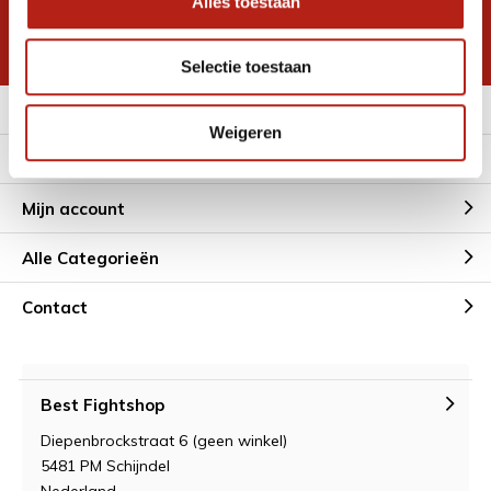
Alles toestaan
korting
* Lees hier de wettelijke beperkingen
Selectie toestaan
Meer informatie
Weigeren
Klantenservice
Mijn account
Alle Categorieën
Contact
Best Fightshop
Diepenbrockstraat 6 (geen winkel)
5481 PM Schijndel