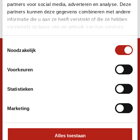
partners voor social media, adverteren en analyse. Deze
Producten
partners kunnen deze gegevens combineren met andere
informatie die u aan ze heeft verstrekt of die ze hebben
Filter
verzameld op basis van uw gebruik van hun services.
Sorteren op
Toestemmingsselectie
Noodzakelijk
Snel antwoord op je vraag?
Stel je vraag in de chat, en we helpen je
graag verder. 24/7
Voorkeuren
Volg ons
Statistieken
Marketing
Ontvang de nieuwste aanbiedingen en
promoties
Inschrijven voor
korting
Alles toestaan