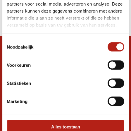
partners voor social media, adverteren en analyse. Deze
Producten
partners kunnen deze gegevens combineren met andere
informatie die u aan ze heeft verstrekt of die ze hebben
Filter
verzameld op basis van uw gebruik van hun services.
Sorteren op
Toestemmingsselectie
Noodzakelijk
Snel antwoord op je vraag?
Stel je vraag in de chat, en we helpen je
graag verder. 24/7
Voorkeuren
Volg ons
Statistieken
Marketing
Ontvang de nieuwste aanbiedingen en
promoties
Inschrijven voor
korting
Alles toestaan