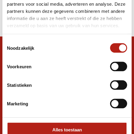
partners voor social media, adverteren en analyse. Deze
Producten
partners kunnen deze gegevens combineren met andere
informatie die u aan ze heeft verstrekt of die ze hebben
Filter
verzameld op basis van uw gebruik van hun services.
Sorteren op
Toestemmingsselectie
Noodzakelijk
Snel antwoord op je vraag?
Stel je vraag in de chat, en we helpen je
graag verder. 24/7
Voorkeuren
Volg ons
Statistieken
Marketing
Ontvang de nieuwste aanbiedingen en
promoties
Inschrijven voor
korting
Alles toestaan