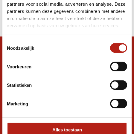
partners voor social media, adverteren en analyse. Deze
Producten
partners kunnen deze gegevens combineren met andere
informatie die u aan ze heeft verstrekt of die ze hebben
Filter
verzameld op basis van uw gebruik van hun services.
Sorteren op
Toestemmingsselectie
Noodzakelijk
Snel antwoord op je vraag?
Stel je vraag in de chat, en we helpen je
graag verder. 24/7
Voorkeuren
Volg ons
Statistieken
Marketing
Ontvang de nieuwste aanbiedingen en
promoties
Inschrijven voor
korting
Alles toestaan