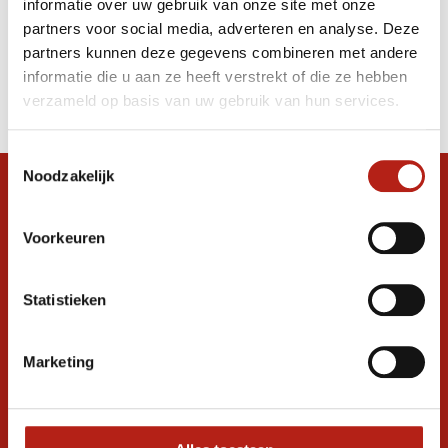
informatie over uw gebruik van onze site met onze
oefenstok 182 Cm 930 gram
partners voor social media, adverteren en analyse. Deze
partners kunnen deze gegevens combineren met andere
Producten
informatie die u aan ze heeft verstrekt of die ze hebben
Filter
verzameld op basis van uw gebruik van hun services.
Sorteren op
Toestemmingsselectie
Noodzakelijk
Snel antwoord op je vraag?
Stel je vraag in de chat, en we helpen je
Voorkeuren
graag verder. 24/7
Volg ons
Statistieken
Marketing
Ontvang de nieuwste aanbiedingen en
promoties
Inschrijven voor