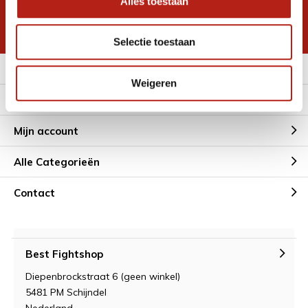
Alles toestaan
korting
* Lees hier de wettelijke beperkingen
Selectie toestaan
Meer informatie
Weigeren
Klantenservice
Mijn account
Alle Categorieën
Contact
Best Fightshop
Diepenbrockstraat 6 (geen winkel)
5481 PM Schijndel