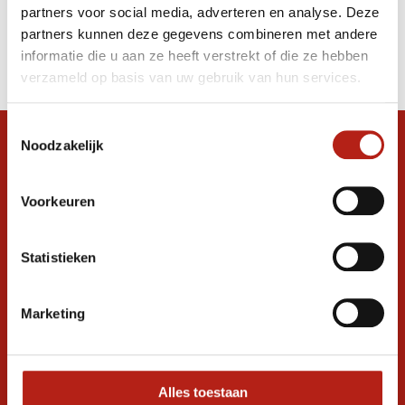
partners voor social media, adverteren en analyse. Deze
Producten
partners kunnen deze gegevens combineren met andere
informatie die u aan ze heeft verstrekt of die ze hebben
Filter
verzameld op basis van uw gebruik van hun services.
Sorteren op
Toestemmingsselectie
Noodzakelijk
Snel antwoord op je vraag?
Stel je vraag in de chat, en we helpen je
graag verder. 24/7
Voorkeuren
Volg ons
Statistieken
Marketing
Ontvang de nieuwste aanbiedingen en
promoties
Inschrijven voor
korting
Alles toestaan