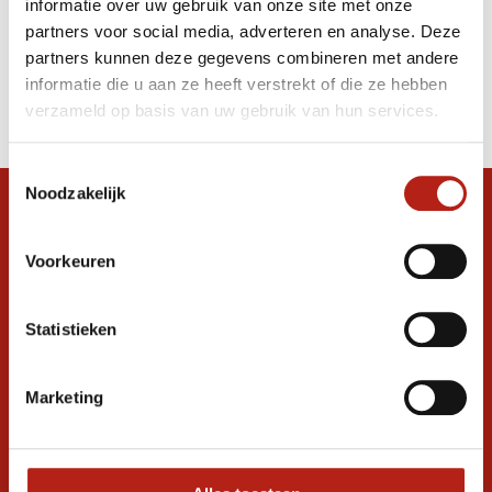
informatie over uw gebruik van onze site met onze
Scheenbeschermers mat zwart
partners voor social media, adverteren en analyse. Deze
partners kunnen deze gegevens combineren met andere
Producten
informatie die u aan ze heeft verstrekt of die ze hebben
Filter
verzameld op basis van uw gebruik van hun services.
Sorteren op
Toestemmingsselectie
Noodzakelijk
Snel antwoord op je vraag?
Stel je vraag in de chat, en we helpen je
Voorkeuren
graag verder. 24/7
Volg ons
Statistieken
Marketing
Ontvang de nieuwste aanbiedingen en
promoties
Inschrijven voor