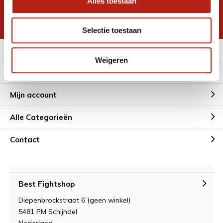
Alles toestaan
korting
* Lees hier de wettelijke beperkingen
Selectie toestaan
Meer informatie
Weigeren
Klantenservice
Mijn account
Alle Categorieën
Contact
Best Fightshop
Diepenbrockstraat 6 (geen winkel)
5481 PM Schijndel