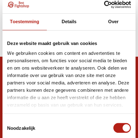
Toestemming
Details
Over
Deze website maakt gebruik van cookies
We gebruiken cookies om content en advertenties te
personaliseren, om functies voor social media te bieden
en om ons websiteverkeer te analyseren. Ook delen we
Snel antwoord op je vraag?
informatie over uw gebruik van onze site met onze
Stel je vraag in de chat, en we helpen je
partners voor social media, adverteren en analyse. Deze
graag verder. 24/7
partners kunnen deze gegevens combineren met andere
informatie die u aan ze heeft verstrekt of die ze hebben
Volg ons
verzameld op basis van uw gebruik van hun services.
Toestemmingsselectie
Ontvang de nieuwste aanbiedingen en
Noodzakelijk
promoties