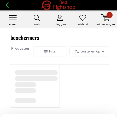
0
menu
zoek
inloggen
wishlist
winkelwagen
beschermers
Producten
Filter
Sorteren op