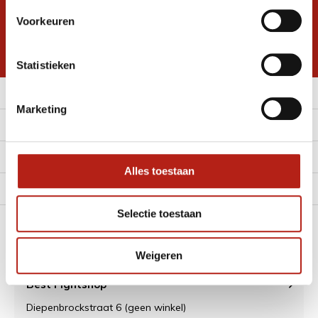
Inschrijven voor
Voorkeuren
korting
* Lees hier de wettelijke beperkingen
Statistieken
Meer informatie
Marketing
Klantenservice
Mijn account
Alles toestaan
Alle Categorieën
Selectie toestaan
Contact
Weigeren
Best Fightshop
Diepenbrockstraat 6 (geen winkel)