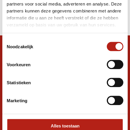
partners voor social media, adverteren en analyse. Deze
Producten
partners kunnen deze gegevens combineren met andere
informatie die u aan ze heeft verstrekt of die ze hebben
Filter
verzameld op basis van uw gebruik van hun services.
Sorteren op
Toestemmingsselectie
Noodzakelijk
Snel antwoord op je vraag?
Stel je vraag in de chat, en we helpen je
graag verder. 24/7
Voorkeuren
Volg ons
Statistieken
Marketing
Ontvang de nieuwste aanbiedingen en
promoties
Inschrijven voor
korting
Alles toestaan