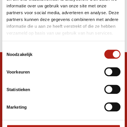
Strechingmachine zwart - met lichte
informatie over uw gebruik van onze site met onze
schade OP=OP
partners voor social media, adverteren en analyse. Deze
partners kunnen deze gegevens combineren met andere
informatie die u aan ze heeft verstrekt of die ze hebben
Producten
verzameld op basis van uw gebruik van hun services.
Filter
Sorteren op
Toestemmingsselectie
Noodzakelijk
Snel antwoord op je vraag?
Voorkeuren
Stel je vraag in de chat, en we helpen je
graag verder. 24/7
Statistieken
Volg ons
Marketing
Ontvang de nieuwste aanbiedingen en
promoties