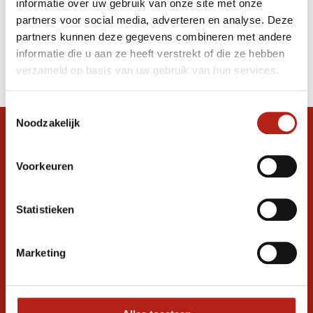
informatie over uw gebruik van onze site met onze
Strechingmachine - (met lichte schade)
partners voor social media, adverteren en analyse. Deze
partners kunnen deze gegevens combineren met andere
Producten
informatie die u aan ze heeft verstrekt of die ze hebben
Filter
verzameld op basis van uw gebruik van hun services.
Sorteren op
Toestemmingsselectie
Noodzakelijk
Snel antwoord op je vraag?
Stel je vraag in de chat, en we helpen je
Voorkeuren
graag verder. 24/7
Volg ons
Statistieken
Marketing
Ontvang de nieuwste aanbiedingen en
promoties
Inschrijven voor