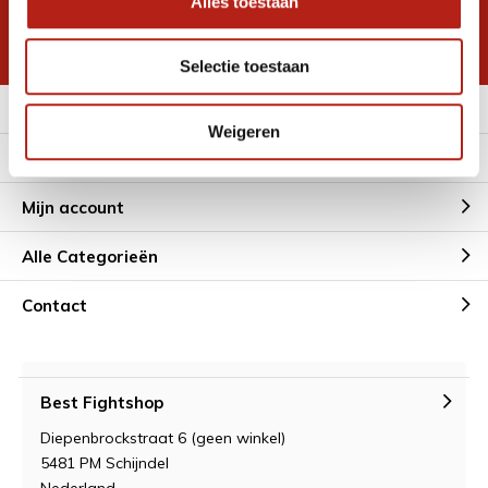
Alles toestaan
korting
* Lees hier de wettelijke beperkingen
Selectie toestaan
Meer informatie
Weigeren
Klantenservice
Mijn account
Alle Categorieën
Contact
Best Fightshop
Diepenbrockstraat 6 (geen winkel)
5481 PM Schijndel