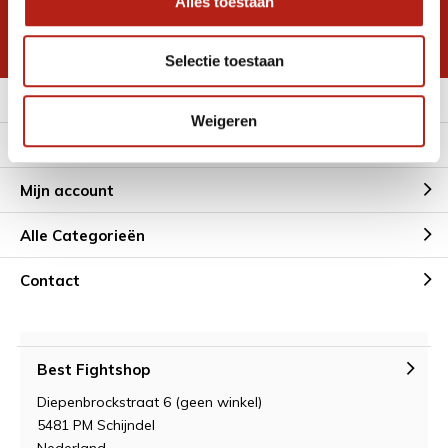
Alles toestaan
korting
* Lees hier de wettelijke beperkingen
Selectie toestaan
Meer informatie
Weigeren
Klantenservice
Mijn account
Alle Categorieën
Contact
Best Fightshop
Diepenbrockstraat 6 (geen winkel)
5481 PM Schijndel