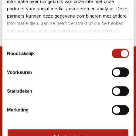
informatie over uw gebruik van onze site met onze
rekmachine
partners voor social media, adverteren en analyse. Deze
partners kunnen deze gegevens combineren met andere
Producten
informatie die u aan ze heeft verstrekt of die ze hebben
Filter
verzameld op basis van uw gebruik van hun services.
Sorteren op
Toestemmingsselectie
Noodzakelijk
Snel antwoord op je vraag?
Stel je vraag in de chat, en we helpen je
Voorkeuren
graag verder. 24/7
Volg ons
Statistieken
Marketing
Ontvang de nieuwste aanbiedingen en
promoties
Inschrijven voor