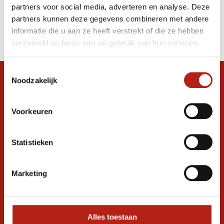
partners voor social media, adverteren en analyse. Deze
Producten
partners kunnen deze gegevens combineren met andere
informatie die u aan ze heeft verstrekt of die ze hebben
Filter
verzameld op basis van uw gebruik van hun services.
Sorteren op
Toestemmingsselectie
Noodzakelijk
Snel antwoord op je vraag?
Stel je vraag in de chat, en we helpen je
graag verder. 24/7
Voorkeuren
Volg ons
Statistieken
Marketing
Ontvang de nieuwste aanbiedingen en
promoties
Inschrijven voor
korting
Alles toestaan