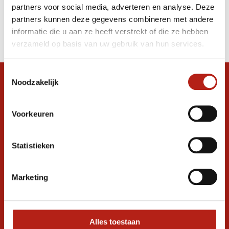
partners voor social media, adverteren en analyse. Deze
Producten
partners kunnen deze gegevens combineren met andere
informatie die u aan ze heeft verstrekt of die ze hebben
Filter
verzameld op basis van uw gebruik van hun services.
Sorteren op
Toestemmingsselectie
Noodzakelijk
Snel antwoord op je vraag?
Stel je vraag in de chat, en we helpen je
graag verder. 24/7
Voorkeuren
Volg ons
Statistieken
Marketing
Ontvang de nieuwste aanbiedingen en
promoties
Inschrijven voor
korting
Alles toestaan