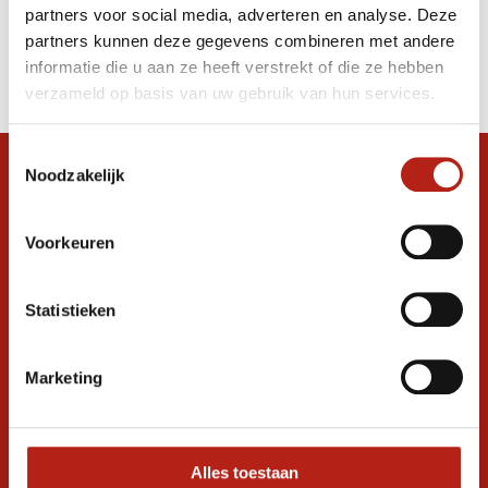
partners voor social media, adverteren en analyse. Deze
Producten
partners kunnen deze gegevens combineren met andere
informatie die u aan ze heeft verstrekt of die ze hebben
Filter
verzameld op basis van uw gebruik van hun services.
Sorteren op
Toestemmingsselectie
Noodzakelijk
Snel antwoord op je vraag?
Stel je vraag in de chat, en we helpen je
graag verder. 24/7
Voorkeuren
Volg ons
Statistieken
Marketing
Ontvang de nieuwste aanbiedingen en
promoties
Inschrijven voor
korting
Alles toestaan