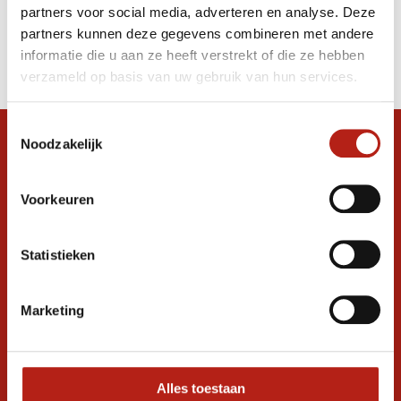
partners voor social media, adverteren en analyse. Deze
Producten
partners kunnen deze gegevens combineren met andere
informatie die u aan ze heeft verstrekt of die ze hebben
Filter
verzameld op basis van uw gebruik van hun services.
Sorteren op
Toestemmingsselectie
Noodzakelijk
Snel antwoord op je vraag?
Stel je vraag in de chat, en we helpen je
graag verder. 24/7
Voorkeuren
Volg ons
Statistieken
Marketing
Ontvang de nieuwste aanbiedingen en
promoties
Inschrijven voor
korting
Alles toestaan