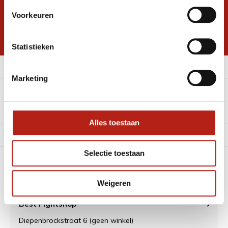
Inschrijven voor
Voorkeuren
korting
* Lees hier de wettelijke beperkingen
Statistieken
Meer informatie
Marketing
Klantenservice
Mijn account
Alles toestaan
Alle Categorieën
Selectie toestaan
Contact
Weigeren
Best Fightshop
Diepenbrockstraat 6 (geen winkel)