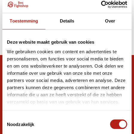
Toestemming
Details
Over
Deze website maakt gebruik van cookies
We gebruiken cookies om content en advertenties te
personaliseren, om functies voor social media te bieden
en om ons websiteverkeer te analyseren. Ook delen we
Snel antwoord op je vraag?
informatie over uw gebruik van onze site met onze
Stel je vraag in de chat, en we helpen je
partners voor social media, adverteren en analyse. Deze
graag verder. 24/7
partners kunnen deze gegevens combineren met andere
informatie die u aan ze heeft verstrekt of die ze hebben
Volg ons
verzameld op basis van uw gebruik van hun services.
Toestemmingsselectie
Ontvang de nieuwste aanbiedingen en
Noodzakelijk
promoties