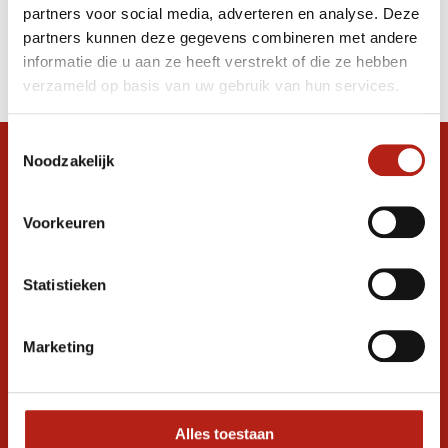
partners voor social media, adverteren en analyse. Deze
Producten
partners kunnen deze gegevens combineren met andere
informatie die u aan ze heeft verstrekt of die ze hebben
Filter
verzameld op basis van uw gebruik van hun services.
Sorteren op
Toestemmingsselectie
Noodzakelijk
Snel antwoord op je vraag?
Stel je vraag in de chat, en we helpen je
graag verder. 24/7
Voorkeuren
Volg ons
Statistieken
Marketing
Ontvang de nieuwste aanbiedingen en
promoties
Inschrijven voor
korting
Alles toestaan