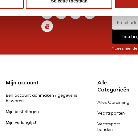
Selectie toestaan
promoti
en je graag
Inschri
* Lees hier de
Mijn account
Alle
Categorieën
Een account aanmaken / gegevens
bewaren
Alles Opruiming
Mijn bestellingen
Vechtsporten
Mijn verlanglijst
Vechtsport
banden