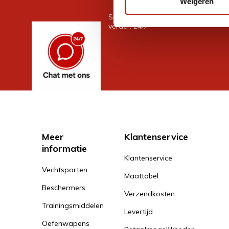
Weigeren
Stel je vraag in de chat, en we help
verder. 24/7
Meer
Klantenservice
informatie
Klantenservice
Vechtsporten
Maattabel
Beschermers
Verzendkosten
Trainingsmiddelen
Levertijd
Oefenwapens