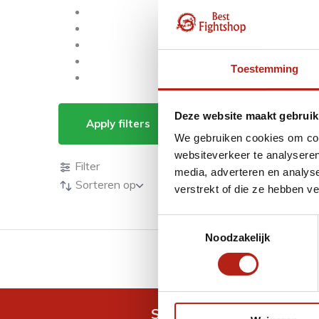
Toestemming
Producten getagd me
Deze website maakt gebruik
Apply filters
We gebruiken cookies om cont
Producten
websiteverkeer te analyseren
Filter
media, adverteren en analys
Sorteren op
verstrekt of die ze hebben v
Toestemmingsselectie
Noodzakelijk
GRATIS verzending v.a 
Snel antwoord op je vra