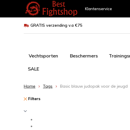
Klantenservice
GRATIS verzending v.a €75
Vechtsporten
Beschermers
Training
SALE
Home
Tags
Basic blauw judopak voor de jeugd
Filters