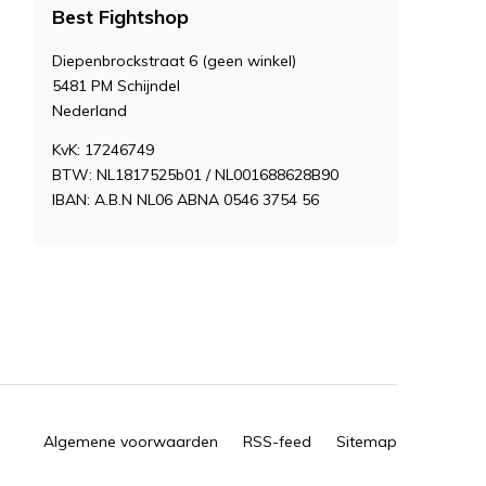
Best Fightshop
Diepenbrockstraat 6 (geen winkel)
5481 PM Schijndel
Nederland
KvK: 17246749
BTW: NL1817525b01 / NL001688628B90
IBAN: A.B.N NL06 ABNA 0546 3754 56
Algemene voorwaarden
RSS-feed
Sitemap