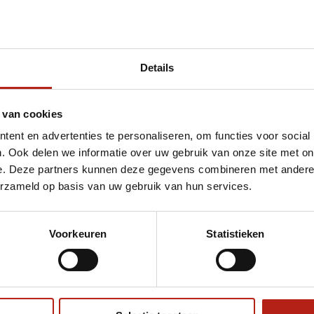
Details
t Basic blauw judopak voor de jeugd
 van cookies
ent en advertenties te personaliseren, om functies voor social
. Ook delen we informatie over uw gebruik van onze site met on
e. Deze partners kunnen deze gegevens combineren met andere i
erzameld op basis van uw gebruik van hun services.
Voorkeuren
Statistieken
€75
Eenvoudig ruilen of retour
ag?
Volg ons
Ontvang 