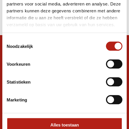
partners voor social media, adverteren en analyse. Deze
Producten
partners kunnen deze gegevens combineren met andere
informatie die u aan ze heeft verstrekt of die ze hebben
Filter
verzameld op basis van uw gebruik van hun services.
Sorteren op
Toestemmingsselectie
Noodzakelijk
Snel antwoord op je vraag?
Stel je vraag in de chat, en we helpen je
graag verder. 24/7
Voorkeuren
Volg ons
Statistieken
Marketing
Ontvang de nieuwste aanbiedingen en
promoties
Inschrijven voor
korting
Alles toestaan