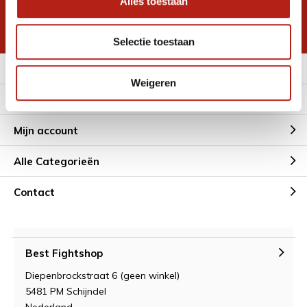
Alles toestaan
korting
* Lees hier de wettelijke beperkingen
Selectie toestaan
Meer informatie
Weigeren
Klantenservice
Mijn account
Alle Categorieën
Contact
Best Fightshop
Diepenbrockstraat 6 (geen winkel)
5481 PM Schijndel