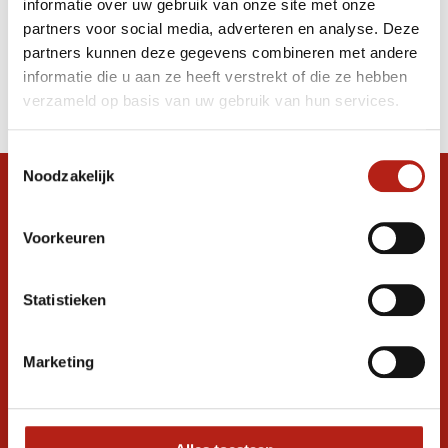
informatie over uw gebruik van onze site met onze
bokshandschoenen zwart
partners voor social media, adverteren en analyse. Deze
partners kunnen deze gegevens combineren met andere
Producten
informatie die u aan ze heeft verstrekt of die ze hebben
Filter
verzameld op basis van uw gebruik van hun services.
Sorteren op
Toestemmingsselectie
Noodzakelijk
Snel antwoord op je vraag?
Stel je vraag in de chat, en we helpen je
Voorkeuren
graag verder. 24/7
Volg ons
Statistieken
Marketing
Ontvang de nieuwste aanbiedingen en
promoties
Inschrijven voor