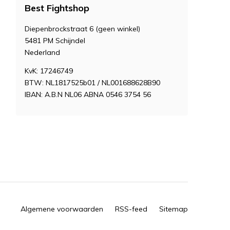
Best Fightshop
Diepenbrockstraat 6 (geen winkel)
5481 PM Schijndel
Nederland
KvK: 17246749
BTW: NL1817525b01 / NL001688628B90
IBAN: A.B.N NL06 ABNA 0546 3754 56
Algemene voorwaarden
RSS-feed
Sitemap