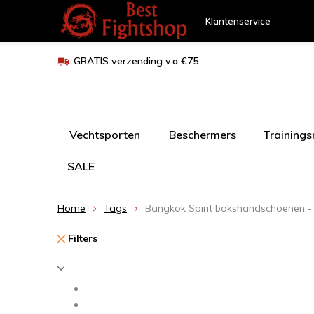
Klantenservice
GRATIS verzending v.a €75
Vechtsporten
Beschermers
Training
SALE
Home
Tags
Bangkok Spirit bokshandschoenen -
Filters