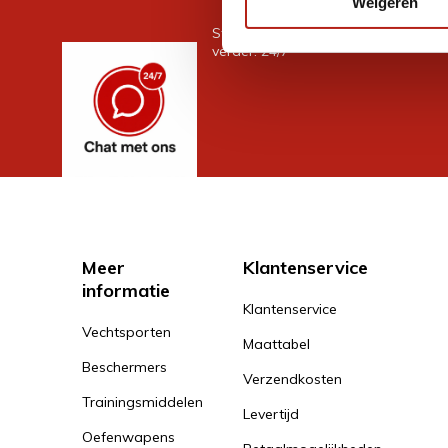
Weigeren
Stel je vraag in de chat, en we help
verder. 24/7
Meer
Klantenservice
informatie
Klantenservice
Vechtsporten
Maattabel
Beschermers
Verzendkosten
Trainingsmiddelen
Levertijd
Oefenwapens