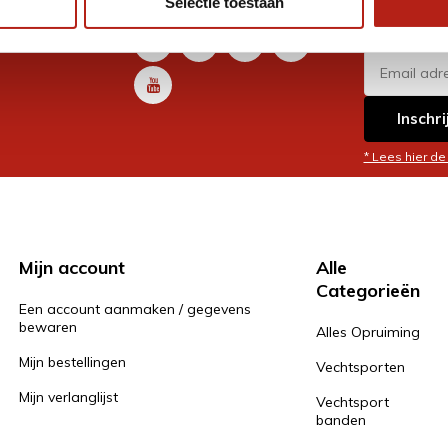
Selectie toestaan
promoti
en je graag
Inschri
* Lees hier de
Mijn account
Alle
Categorieën
Een account aanmaken / gegevens
bewaren
Alles Opruiming
Mijn bestellingen
Vechtsporten
Mijn verlanglijst
Vechtsport
banden