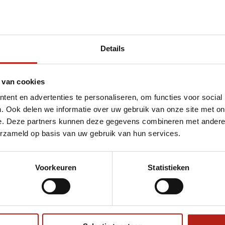
Details
et Bangkok Spirit bokshandschoenen - Nappa-
 van cookies
ent en advertenties te personaliseren, om functies voor social
. Ook delen we informatie over uw gebruik van onze site met on
e. Deze partners kunnen deze gegevens combineren met andere i
erzameld op basis van uw gebruik van hun services.
Voorkeuren
Statistieken
€75
Eenvoudig ruilen of retour
ag?
Volg ons
Ontvang 