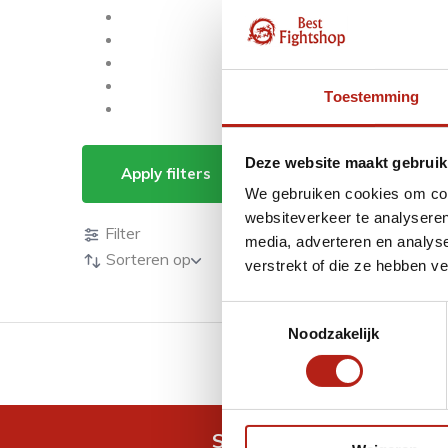
Toestemming
Producten getagd m
Deze website maakt gebruik
Apply filters
We gebruiken cookies om cont
Producten
websiteverkeer te analyseren
Filter
media, adverteren en analys
Sorteren op
verstrekt of die ze hebben v
Toestemmingsselectie
Noodzakelijk
GRATIS verzending v.a 
Snel antwoord op je vra