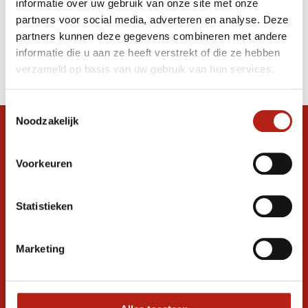
informatie over uw gebruik van onze site met onze
meter
partners voor social media, adverteren en analyse. Deze
partners kunnen deze gegevens combineren met andere
Producten
informatie die u aan ze heeft verstrekt of die ze hebben
Filter
verzameld op basis van uw gebruik van hun services.
Sorteren op
Toestemmingsselectie
Noodzakelijk
Snel antwoord op je vraag?
Stel je vraag in de chat, en we helpen je
Voorkeuren
graag verder. 24/7
Volg ons
Statistieken
Marketing
Ontvang de nieuwste aanbiedingen en
promoties
Inschrijven voor