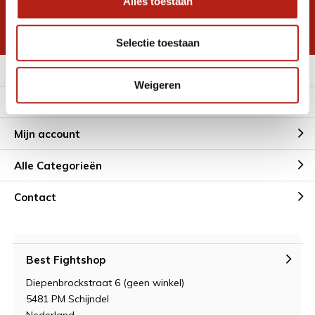
Alles toestaan
korting
* Lees hier de wettelijke beperkingen
Selectie toestaan
Meer informatie
Weigeren
Klantenservice
Mijn account
Alle Categorieën
Contact
Best Fightshop
Diepenbrockstraat 6 (geen winkel)
5481 PM Schijndel