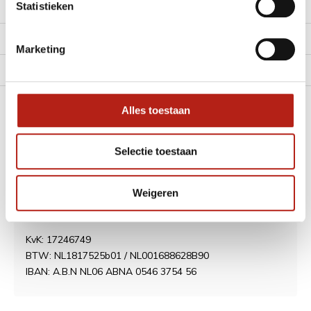
Statistieken
Klantenservice
Mijn account
Marketing
Alle Categorieën
Contact
Alles toestaan
Selectie toestaan
Best Fightshop
Diepenbrockstraat 6 (geen winkel)
Weigeren
5481 PM Schijndel
Nederland
KvK: 17246749
BTW: NL1817525b01 / NL001688628B90
IBAN: A.B.N NL06 ABNA 0546 3754 56