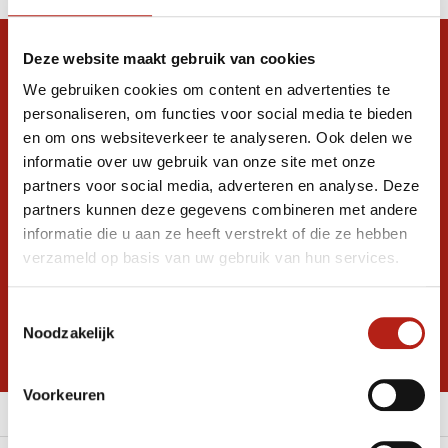
Snel antwoord op je vraag?
Deze website maakt gebruik van cookies
We gebruiken cookies om content en advertenties te
Stel je vraag in de chat, en we helpen je
graag verder. 24/7
personaliseren, om functies voor social media te bieden
en om ons websiteverkeer te analyseren. Ook delen we
Volg ons
informatie over uw gebruik van onze site met onze
partners voor social media, adverteren en analyse. Deze
partners kunnen deze gegevens combineren met andere
informatie die u aan ze heeft verstrekt of die ze hebben
Ontvang de nieuwste aanbiedingen en
verzameld op basis van uw gebruik van hun services.
promoties
Inschrijven voor
Toestemmingsselectie
korting
Noodzakelijk
* Lees hier de wettelijke beperkingen
Voorkeuren
Meer informatie