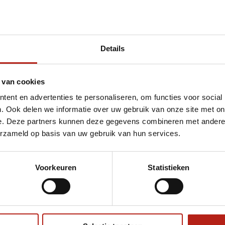
Details
met Bandages 455cm Rood
 van cookies
ent en advertenties te personaliseren, om functies voor social
. Ook delen we informatie over uw gebruik van onze site met on
e. Deze partners kunnen deze gegevens combineren met andere i
erzameld op basis van uw gebruik van hun services.
Voorkeuren
Statistieken
€75
Eenvoudig ruilen of retour
ag?
Volg ons
Ontvang 