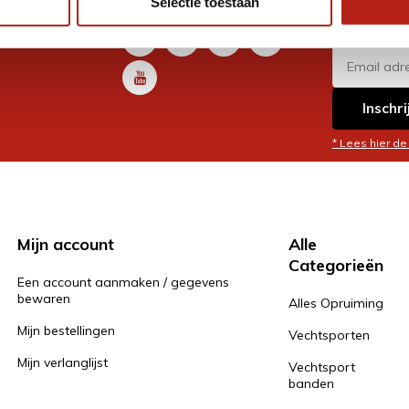
Selectie toestaan
promoti
en je graag
Inschri
* Lees hier de
Mijn account
Alle
Categorieën
Een account aanmaken / gegevens
bewaren
Alles Opruiming
Mijn bestellingen
Vechtsporten
Mijn verlanglijst
Vechtsport
banden