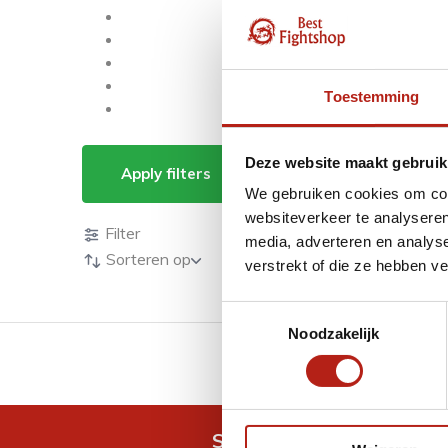
Toestemming
Producten getagd 
Deze website maakt gebruik
Apply filters
We gebruiken cookies om cont
Producten
websiteverkeer te analyseren
Filter
media, adverteren en analys
Sorteren op
verstrekt of die ze hebben v
Toestemmingsselectie
Noodzakelijk
GRATIS verzending v.a 
Snel antwoord op je vra