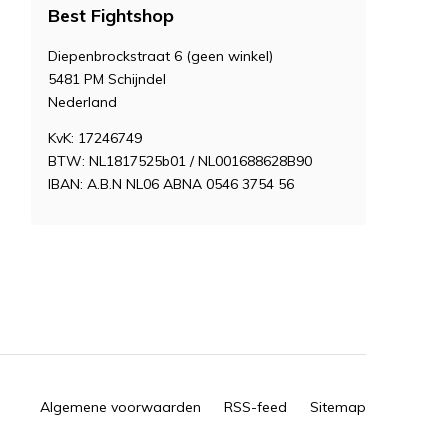
Best Fightshop
Diepenbrockstraat 6 (geen winkel)
5481 PM Schijndel
Nederland
KvK: 17246749
BTW: NL1817525b01 / NL001688628B90
IBAN: A.B.N NL06 ABNA 0546 3754 56
Algemene voorwaarden
RSS-feed
Sitemap