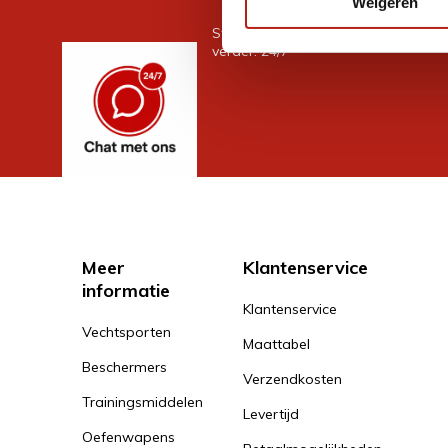
Weigeren
Stel je vraag in de chat, en we help
verder. 24/7
Meer
Klantenservice
informatie
Klantenservice
Vechtsporten
Maattabel
Beschermers
Verzendkosten
Trainingsmiddelen
Levertijd
Oefenwapens