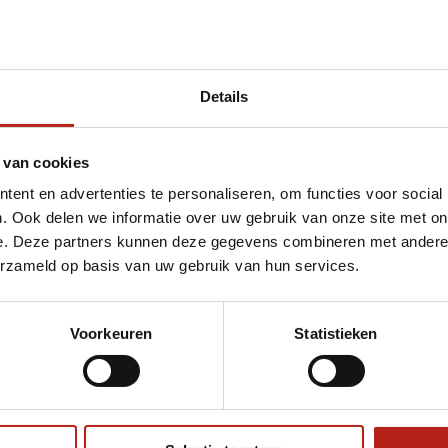
Details
et Bandage
 van cookies
ent en advertenties te personaliseren, om functies voor social
. Ook delen we informatie over uw gebruik van onze site met on
e. Deze partners kunnen deze gegevens combineren met andere i
erzameld op basis van uw gebruik van hun services.
Voorkeuren
Statistieken
€75
Eenvoudig ruilen of retour
ag?
Volg ons
Ontvang 