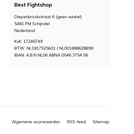
Best Fightshop
Diepenbrockstraat 6 (geen winkel)
5481 PM Schijndel
Nederland
KvK: 17246749
BTW: NL1817525b01 / NL001688628B90
IBAN: A.B.N NL06 ABNA 0546 3754 56
Algemene voorwaarden
RSS-feed
Sitemap