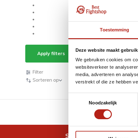
Toestemming
Producten getagd m
Deze website maakt gebruik
Apply filters
We gebruiken cookies om cont
Producten
websiteverkeer te analyseren
Filter
media, adverteren en analys
Sorteren op
verstrekt of die ze hebben v
Toestemmingsselectie
Noodzakelijk
GRATIS verzending v.a 
Snel antwoord op je vra