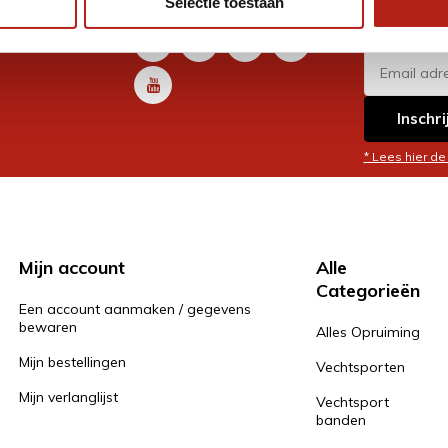
Selectie toestaan
promoti
en je graag
Inschri
* Lees hier de
Mijn account
Alle
Categorieën
Een account aanmaken / gegevens
bewaren
Alles Opruiming
Mijn bestellingen
Vechtsporten
Mijn verlanglijst
Vechtsport
banden