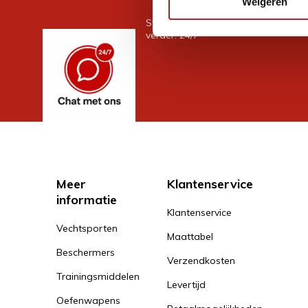
Weigeren
Stel je vraag in de chat, en we help
verder. 24/7
Meer
Klantenservice
informatie
Klantenservice
Vechtsporten
Maattabel
Beschermers
Verzendkosten
Trainingsmiddelen
Levertijd
Oefenwapens