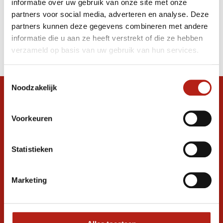
informatie over uw gebruik van onze site met onze
m. dubbel gekleurd
partners voor social media, adverteren en analyse. Deze
partners kunnen deze gegevens combineren met andere
Producten
informatie die u aan ze heeft verstrekt of die ze hebben
Filter
verzameld op basis van uw gebruik van hun services.
Sorteren op
Toestemmingsselectie
Noodzakelijk
Snel antwoord op je vraag?
Stel je vraag in de chat, en we helpen je
Voorkeuren
graag verder. 24/7
Volg ons
Statistieken
Marketing
Ontvang de nieuwste aanbiedingen en
promoties
Inschrijven voor