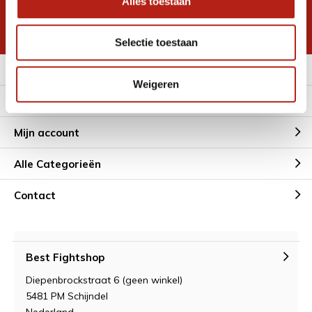
Alles toestaan
korting
* Lees hier de wettelijke beperkingen
Selectie toestaan
Meer informatie
Weigeren
Klantenservice
Mijn account
Alle Categorieën
Contact
Best Fightshop
Diepenbrockstraat 6 (geen winkel)
5481 PM Schijndel