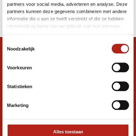
partners voor social media, adverteren en analyse. Deze
Producten
partners kunnen deze gegevens combineren met andere
informatie die u aan ze heeft verstrekt of die ze hebben
Filter
verzameld op basis van uw gebruik van hun services.
Sorteren op
Toestemmingsselectie
Noodzakelijk
Snel antwoord op je vraag?
Stel je vraag in de chat, en we helpen je
graag verder. 24/7
Voorkeuren
Volg ons
Statistieken
Marketing
Ontvang de nieuwste aanbiedingen en
promoties
Inschrijven voor
korting
Alles toestaan