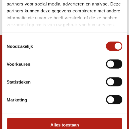
partners voor social media, adverteren en analyse. Deze
Producten
partners kunnen deze gegevens combineren met andere
informatie die u aan ze heeft verstrekt of die ze hebben
Filter
verzameld op basis van uw gebruik van hun services.
Sorteren op
Toestemmingsselectie
Noodzakelijk
Snel antwoord op je vraag?
Stel je vraag in de chat, en we helpen je
graag verder. 24/7
Voorkeuren
Volg ons
Statistieken
Marketing
Ontvang de nieuwste aanbiedingen en
promoties
Inschrijven voor
korting
Alles toestaan