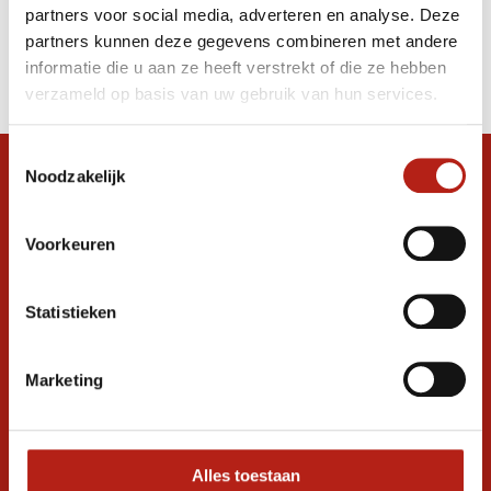
partners voor social media, adverteren en analyse. Deze
Producten
partners kunnen deze gegevens combineren met andere
informatie die u aan ze heeft verstrekt of die ze hebben
Filter
verzameld op basis van uw gebruik van hun services.
Sorteren op
Toestemmingsselectie
Noodzakelijk
Snel antwoord op je vraag?
Stel je vraag in de chat, en we helpen je
graag verder. 24/7
Voorkeuren
Volg ons
Statistieken
Marketing
Ontvang de nieuwste aanbiedingen en
promoties
Inschrijven voor
korting
Alles toestaan