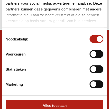
partners voor social media, adverteren en analyse. Deze
Producten
partners kunnen deze gegevens combineren met andere
informatie die u aan ze heeft verstrekt of die ze hebben
Filter
verzameld op basis van uw gebruik van hun services.
Sorteren op
Toestemmingsselectie
Noodzakelijk
Snel antwoord op je vraag?
Stel je vraag in de chat, en we helpen je
graag verder. 24/7
Voorkeuren
Volg ons
Statistieken
Marketing
Ontvang de nieuwste aanbiedingen en
promoties
Inschrijven voor
korting
Alles toestaan