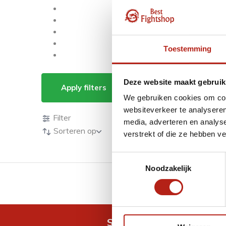
Toestemming
Producten getagd m
Deze website maakt gebruik
Apply filters
We gebruiken cookies om cont
Producten
websiteverkeer te analyseren
Filter
media, adverteren en analys
Sorteren op
verstrekt of die ze hebben v
Toestemmingsselectie
Noodzakelijk
GRATIS verzending v.a 
Snel antwoord op je vra