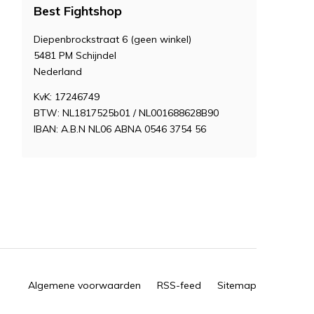
Best Fightshop
Diepenbrockstraat 6 (geen winkel)
5481 PM Schijndel
Nederland
KvK: 17246749
BTW: NL1817525b01 / NL001688628B90
IBAN: A.B.N NL06 ABNA 0546 3754 56
Algemene voorwaarden
RSS-feed
Sitemap