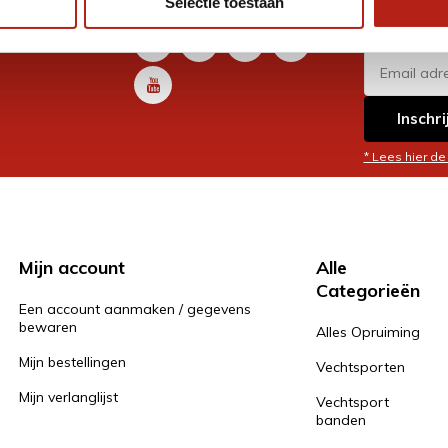
Selectie toestaan
promoti
en je graag
Inschri
* Lees hier de
Mijn account
Alle
Categorieën
Een account aanmaken / gegevens
bewaren
Alles Opruiming
Mijn bestellingen
Vechtsporten
Mijn verlanglijst
Vechtsport
banden