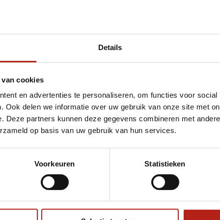
Details
et badges
 van cookies
ent en advertenties te personaliseren, om functies voor social
. Ook delen we informatie over uw gebruik van onze site met on
e. Deze partners kunnen deze gegevens combineren met andere i
erzameld op basis van uw gebruik van hun services.
Voorkeuren
Statistieken
€75
Eenvoudig ruilen of retour
ag?
Volg ons
Ontvang 