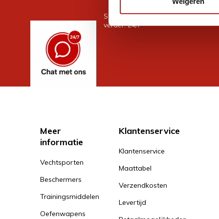
Weigeren
Stel je vraag in de chat, en we help
verder. 24/7
Meer
Klantenservice
informatie
Klantenservice
Vechtsporten
Maattabel
Beschermers
Verzendkosten
Trainingsmiddelen
Levertijd
Oefenwapens