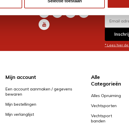
Selectie toestaan
promoti
en je graag
Inschri
* Lees hier de
Mijn account
Alle
Categorieën
Een account aanmaken / gegevens
bewaren
Alles Opruiming
Mijn bestellingen
Vechtsporten
Mijn verlanglijst
Vechtsport
banden