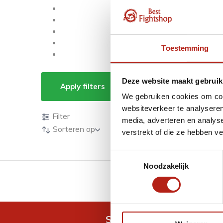
Toestemming
Producten getagd m
Deze website maakt gebruik
Apply filters
We gebruiken cookies om cont
Producten
websiteverkeer te analyseren
Filter
media, adverteren en analys
Sorteren op
verstrekt of die ze hebben v
Toestemmingsselectie
Noodzakelijk
GRATIS verzending v.a 
Snel antwoord op je vra