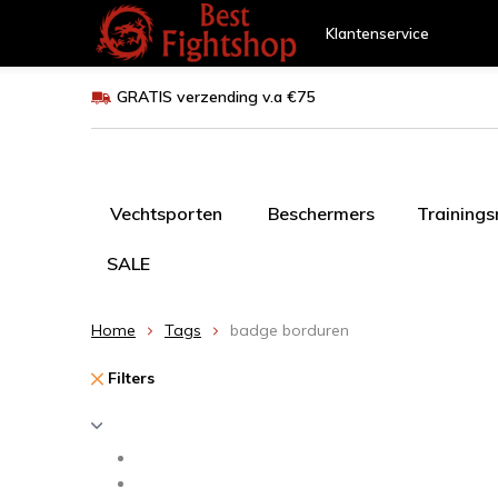
Klantenservice
GRATIS verzending v.a €75
Vechtsporten
Beschermers
Training
SALE
Home
Tags
badge borduren
Filters