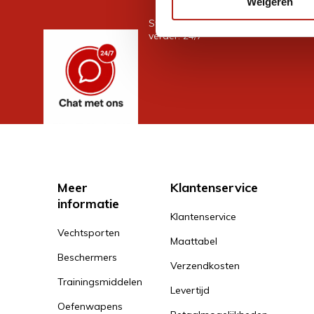
Weigeren
Stel je vraag in de chat, en we help
verder. 24/7
Meer
Klantenservice
informatie
Klantenservice
Vechtsporten
Maattabel
Beschermers
Verzendkosten
Trainingsmiddelen
Levertijd
Oefenwapens