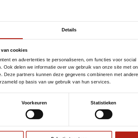
Details
et badge borduren
 van cookies
ent en advertenties te personaliseren, om functies voor social
. Ook delen we informatie over uw gebruik van onze site met on
e. Deze partners kunnen deze gegevens combineren met andere i
erzameld op basis van uw gebruik van hun services.
Voorkeuren
Statistieken
€75
Eenvoudig ruilen of retour
ag?
Volg ons
Ontvang 