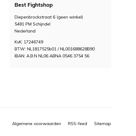
Best Fightshop
Diepenbrockstraat 6 (geen winkel)
5481 PM Schijndel
Nederland
KvK: 17246749
BTW: NL1817525b01 / NL001688628B90
IBAN: A.B.N NL06 ABNA 0546 3754 56
Algemene voorwaarden
RSS-feed
Sitemap