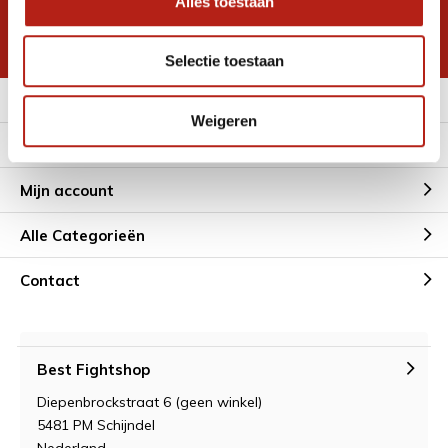
Alles toestaan
korting
* Lees hier de wettelijke beperkingen
Selectie toestaan
Meer informatie
Weigeren
Klantenservice
Mijn account
Alle Categorieën
Contact
Best Fightshop
Diepenbrockstraat 6 (geen winkel)
5481 PM Schijndel