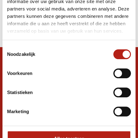
informatie over uw gebruik van onze site met onze
handbeschermers zwart/zwart
partners voor social media, adverteren en analyse. Deze
partners kunnen deze gegevens combineren met andere
Producten
informatie die u aan ze heeft verstrekt of die ze hebben
Filter
verzameld op basis van uw gebruik van hun services.
Sorteren op
Toestemmingsselectie
Noodzakelijk
Snel antwoord op je vraag?
Stel je vraag in de chat, en we helpen je
Voorkeuren
graag verder. 24/7
Volg ons
Statistieken
Marketing
Ontvang de nieuwste aanbiedingen en
promoties
Inschrijven voor