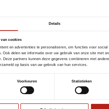
Details
et Axis V2 scheenbeschermers blauw/wit
 van cookies
ent en advertenties te personaliseren, om functies voor social
. Ook delen we informatie over uw gebruik van onze site met on
e. Deze partners kunnen deze gegevens combineren met andere i
erzameld op basis van uw gebruik van hun services.
Voorkeuren
Statistieken
€75
Eenvoudig ruilen of retour
ag?
Volg ons
Ontvang 