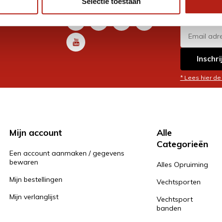
Selectie toestaan
promoti
en je graag
Inschri
* Lees hier de
Mijn account
Alle
Categorieën
Een account aanmaken / gegevens
bewaren
Alles Opruiming
Mijn bestellingen
Vechtsporten
Mijn verlanglijst
Vechtsport
banden