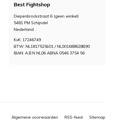
Best Fightshop
Diepenbrockstraat 6 (geen winkel)
5481 PM Schijndel
Nederland
KvK: 17246749
BTW: NL1817525b01 / NL001688628B90
IBAN: A.B.N NL06 ABNA 0546 3754 56
Algemene voorwaarden
RSS-feed
Sitemap