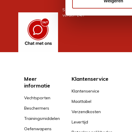
Weigeren
Stel je vraag in de chat, en we help
verder. 24/7
Meer
Klantenservice
informatie
Klantenservice
Vechtsporten
Maattabel
Beschermers
Verzendkosten
Trainingsmiddelen
Levertijd
Oefenwapens