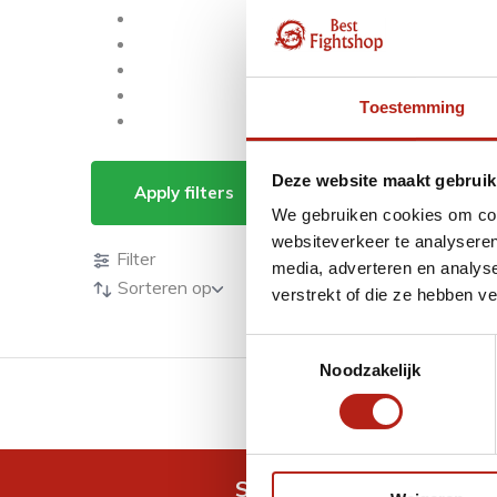
Toestemming
Producten getagd m
Deze website maakt gebruik
Apply filters
We gebruiken cookies om cont
Producten
websiteverkeer te analyseren
Filter
media, adverteren en analys
Sorteren op
verstrekt of die ze hebben v
Toestemmingsselectie
Noodzakelijk
GRATIS verzending v.a 
Snel antwoord op je vra