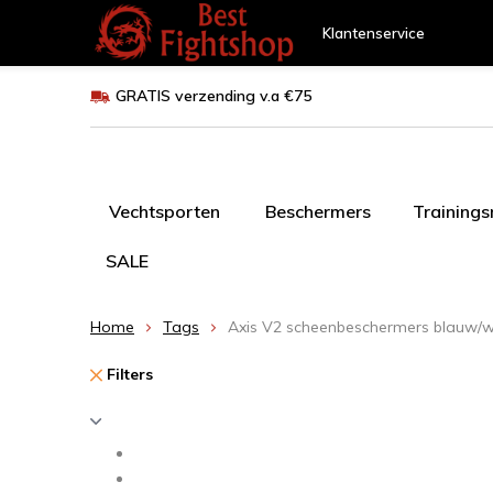
Klantenservice
GRATIS verzending v.a €75
Vechtsporten
Beschermers
Training
SALE
Home
Tags
Axis V2 scheenbeschermers blauw/w
Filters