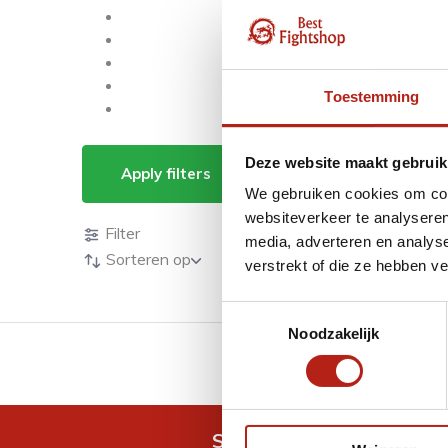
Toestemming
Producten getagd m
Deze website maakt gebruik
Apply filters
We gebruiken cookies om cont
Producten
websiteverkeer te analyseren
Filter
media, adverteren en analys
Sorteren op
verstrekt of die ze hebben v
Toestemmingsselectie
Noodzakelijk
GRATIS verzending v.a 
Snel antwoord op je vra