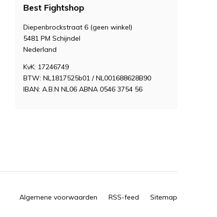
Best Fightshop
Diepenbrockstraat 6 (geen winkel)
5481 PM Schijndel
Nederland
KvK: 17246749
BTW: NL1817525b01 / NL001688628B90
IBAN: A.B.N NL06 ABNA 0546 3754 56
Algemene voorwaarden
RSS-feed
Sitemap