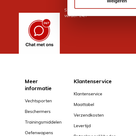
Weigeren
Stel je vraag in de chat, en we help
verder. 24/7
Meer
Klantenservice
informatie
Klantenservice
Vechtsporten
Maattabel
Beschermers
Verzendkosten
Trainingsmiddelen
Levertijd
Oefenwapens