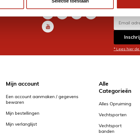
Selectie toestaan
promoti
en je graag
Inschri
* Lees hier de
Mijn account
Alle
Categorieën
Een account aanmaken / gegevens
bewaren
Alles Opruiming
Mijn bestellingen
Vechtsporten
Mijn verlanglijst
Vechtsport
banden