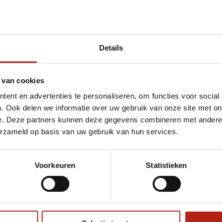
Details
et Axis V2 hoofdbeschermer zwart/zwart
 van cookies
ent en advertenties te personaliseren, om functies voor social
. Ook delen we informatie over uw gebruik van onze site met on
e. Deze partners kunnen deze gegevens combineren met andere i
erzameld op basis van uw gebruik van hun services.
Voorkeuren
Statistieken
€75
Eenvoudig ruilen of retour
ag?
Volg ons
Ontvang 