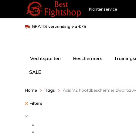
Klantenservice
GRATIS verzending v.a €75
Vechtsporten
Beschermers
Training
SALE
Home
Tags
Axis V2 hoofdbeschermer zwart/zw
Filters