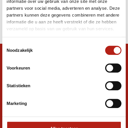
informatie over uw gebruik van onze site met onze
hoofdbeschermer rood/zwart
partners voor social media, adverteren en analyse. Deze
partners kunnen deze gegevens combineren met andere
Producten
informatie die u aan ze heeft verstrekt of die ze hebben
Filter
verzameld op basis van uw gebruik van hun services.
Sorteren op
Toestemmingsselectie
Noodzakelijk
Snel antwoord op je vraag?
Stel je vraag in de chat, en we helpen je
Voorkeuren
graag verder. 24/7
Volg ons
Statistieken
Marketing
Ontvang de nieuwste aanbiedingen en
promoties
Inschrijven voor