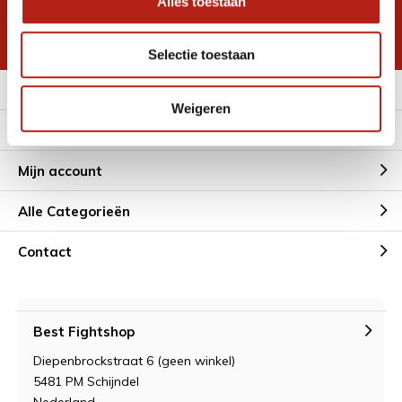
Alles toestaan
korting
* Lees hier de wettelijke beperkingen
Selectie toestaan
Meer informatie
Weigeren
Klantenservice
Mijn account
Alle Categorieën
Contact
Best Fightshop
Diepenbrockstraat 6 (geen winkel)
5481 PM Schijndel