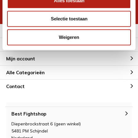
Alles toestaan
korting
* Lees hier de wettelijke beperkingen
Selectie toestaan
Meer informatie
Weigeren
Klantenservice
Mijn account
Alle Categorieën
Contact
Best Fightshop
Diepenbrockstraat 6 (geen winkel)
5481 PM Schijndel