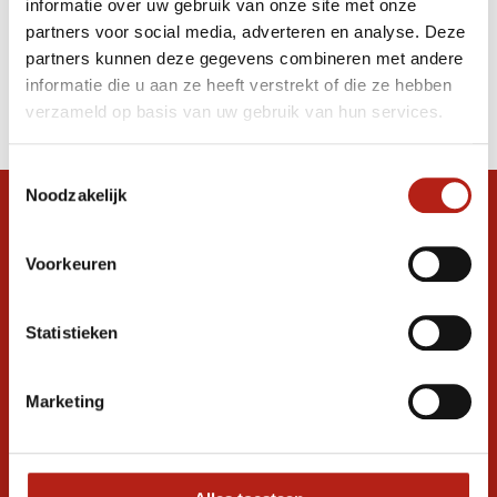
informatie over uw gebruik van onze site met onze
hoofdbeschermer rood/zwart
partners voor social media, adverteren en analyse. Deze
partners kunnen deze gegevens combineren met andere
Producten
informatie die u aan ze heeft verstrekt of die ze hebben
Filter
verzameld op basis van uw gebruik van hun services.
Sorteren op
Toestemmingsselectie
Noodzakelijk
Snel antwoord op je vraag?
Stel je vraag in de chat, en we helpen je
Voorkeuren
graag verder. 24/7
Volg ons
Statistieken
Marketing
Ontvang de nieuwste aanbiedingen en
promoties
Inschrijven voor