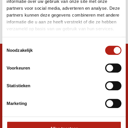
informatie over uw gebruik van onze site met onze
Pads zwart/wit
partners voor social media, adverteren en analyse. Deze
partners kunnen deze gegevens combineren met andere
Producten
informatie die u aan ze heeft verstrekt of die ze hebben
Filter
verzameld op basis van uw gebruik van hun services.
Sorteren op
Toestemmingsselectie
Noodzakelijk
Snel antwoord op je vraag?
Stel je vraag in de chat, en we helpen je
Voorkeuren
graag verder. 24/7
Volg ons
Statistieken
Marketing
Ontvang de nieuwste aanbiedingen en
promoties
Inschrijven voor