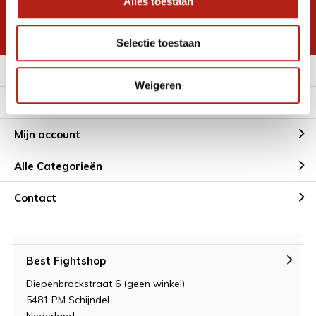
Alles toestaan
korting
* Lees hier de wettelijke beperkingen
Selectie toestaan
Meer informatie
Weigeren
Klantenservice
Mijn account
Alle Categorieën
Contact
Best Fightshop
Diepenbrockstraat 6 (geen winkel)
5481 PM Schijndel