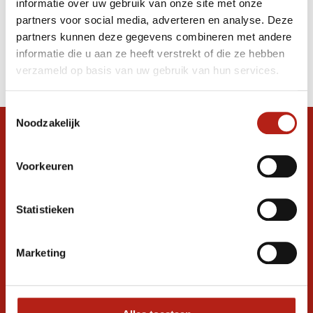
informatie over uw gebruik van onze site met onze
zwart/goud
partners voor social media, adverteren en analyse. Deze
partners kunnen deze gegevens combineren met andere
Producten
informatie die u aan ze heeft verstrekt of die ze hebben
Filter
verzameld op basis van uw gebruik van hun services.
Sorteren op
Toestemmingsselectie
Noodzakelijk
Snel antwoord op je vraag?
Stel je vraag in de chat, en we helpen je
Voorkeuren
graag verder. 24/7
Volg ons
Statistieken
Marketing
Ontvang de nieuwste aanbiedingen en
promoties
Inschrijven voor