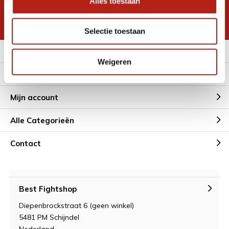
Alles toestaan
korting
* Lees hier de wettelijke beperkingen
Selectie toestaan
Meer informatie
Weigeren
Klantenservice
Mijn account
Alle Categorieën
Contact
Best Fightshop
Diepenbrockstraat 6 (geen winkel)
5481 PM Schijndel