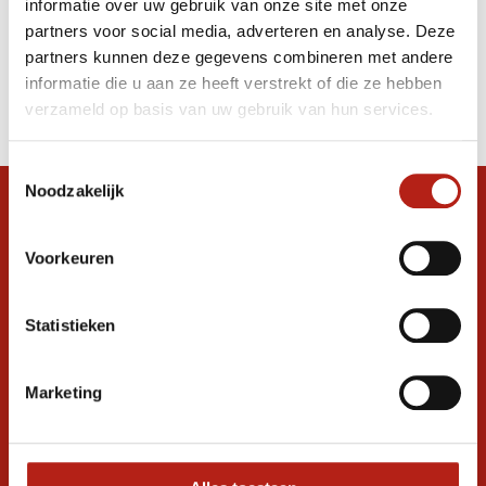
informatie over uw gebruik van onze site met onze
bokshandschoenen zwart/zwart
partners voor social media, adverteren en analyse. Deze
partners kunnen deze gegevens combineren met andere
Producten
informatie die u aan ze heeft verstrekt of die ze hebben
Filter
verzameld op basis van uw gebruik van hun services.
Sorteren op
Toestemmingsselectie
Noodzakelijk
Snel antwoord op je vraag?
Stel je vraag in de chat, en we helpen je
Voorkeuren
graag verder. 24/7
Volg ons
Statistieken
Marketing
Ontvang de nieuwste aanbiedingen en
promoties
Inschrijven voor