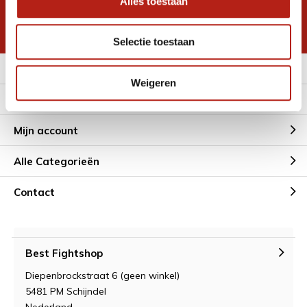
Alles toestaan
korting
* Lees hier de wettelijke beperkingen
Selectie toestaan
Meer informatie
Weigeren
Klantenservice
Mijn account
Alle Categorieën
Contact
Best Fightshop
Diepenbrockstraat 6 (geen winkel)
5481 PM Schijndel