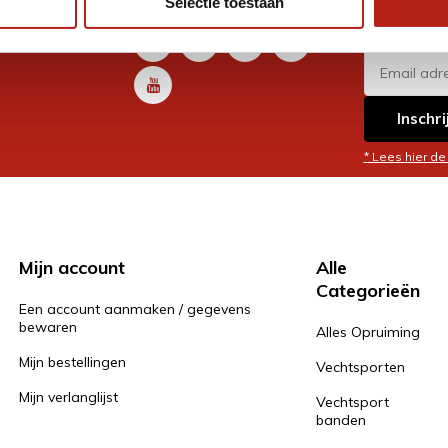
Selectie toestaan
promoti
en je graag
Inschri
* Lees hier de
Mijn account
Alle
Categorieën
Een account aanmaken / gegevens
bewaren
Alles Opruiming
Mijn bestellingen
Vechtsporten
Mijn verlanglijst
Vechtsport
banden