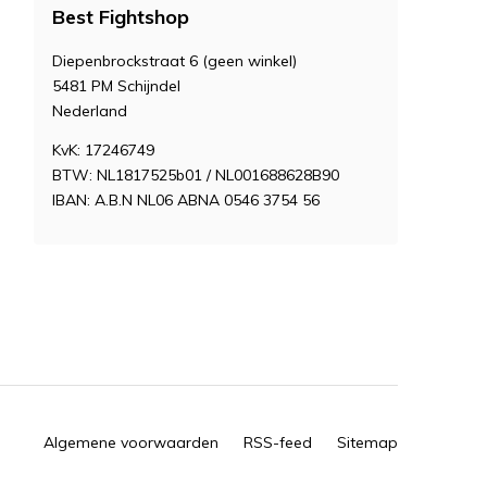
Best Fightshop
Diepenbrockstraat 6 (geen winkel)
5481 PM Schijndel
Nederland
KvK: 17246749
BTW: NL1817525b01 / NL001688628B90
IBAN: A.B.N NL06 ABNA 0546 3754 56
Algemene voorwaarden
RSS-feed
Sitemap