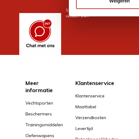
Weigeren
Stel je vraag in de chat, en we help
verder. 24/7
Meer
Klantenservice
informatie
Klantenservice
Vechtsporten
Maattabel
Beschermers
Verzendkosten
Trainingsmiddelen
Levertijd
Oefenwapens