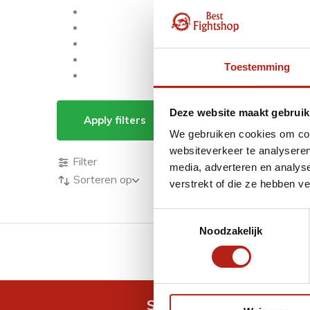
Toestemming
Producten getagd m
Deze website maakt gebruik
Apply filters
We gebruiken cookies om cont
Producten
websiteverkeer te analyseren
Filter
media, adverteren en analys
Sorteren op
verstrekt of die ze hebben v
Toestemmingsselectie
Noodzakelijk
GRATIS verzending v.a 
Snel antwoord op je vra