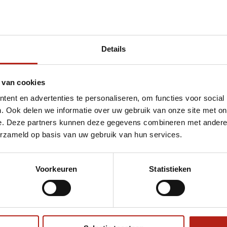
Details
et Axis V2 bokshandschoenen zwart/goud
 van cookies
ent en advertenties te personaliseren, om functies voor social
. Ook delen we informatie over uw gebruik van onze site met on
e. Deze partners kunnen deze gegevens combineren met andere i
erzameld op basis van uw gebruik van hun services.
Voorkeuren
Statistieken
€75
Eenvoudig ruilen of retour
ag?
Volg ons
Ontvang 