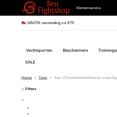
Klantenservice
GRATIS verzending v.a €75
Vechtsporten
Beschermers
Training
SALE
Home
Tags
Axis V2 bokshandschoenen zwart/
Filters