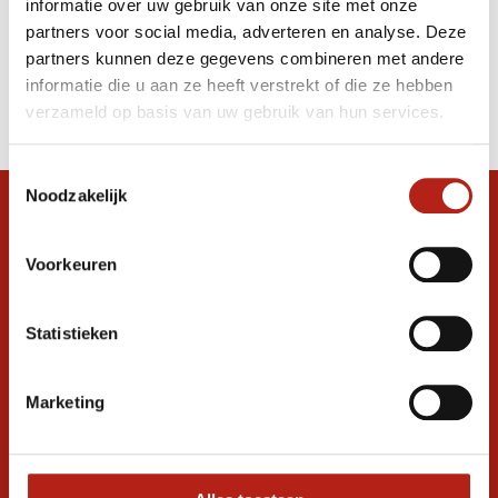
informatie over uw gebruik van onze site met onze
handschoenen kind zwart/zwart
partners voor social media, adverteren en analyse. Deze
partners kunnen deze gegevens combineren met andere
Producten
informatie die u aan ze heeft verstrekt of die ze hebben
Filter
verzameld op basis van uw gebruik van hun services.
Sorteren op
Toestemmingsselectie
Noodzakelijk
Snel antwoord op je vraag?
Stel je vraag in de chat, en we helpen je
Voorkeuren
graag verder. 24/7
Volg ons
Statistieken
Marketing
Ontvang de nieuwste aanbiedingen en
promoties
Inschrijven voor