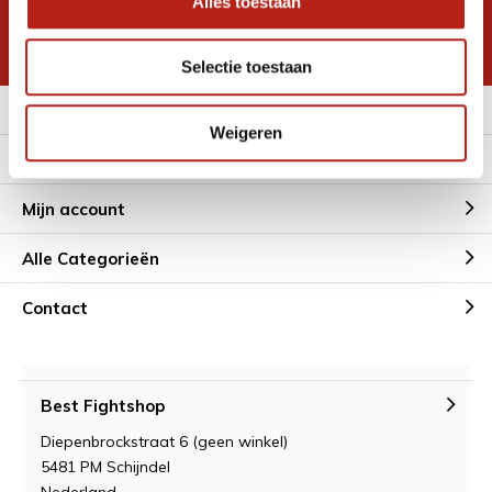
Alles toestaan
korting
* Lees hier de wettelijke beperkingen
Selectie toestaan
Meer informatie
Weigeren
Klantenservice
Mijn account
Alle Categorieën
Contact
Best Fightshop
Diepenbrockstraat 6 (geen winkel)
5481 PM Schijndel