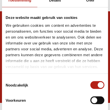
Toestemming
Details
Over
Deze website maakt gebruik van cookies
Snel antwoord op je vraag?
We gebruiken cookies om content en advertenties te
Stel je vraag in de chat, en we helpen je
personaliseren, om functies voor social media te bieden
graag verder. 24/7
en om ons websiteverkeer te analyseren. Ook delen we
informatie over uw gebruik van onze site met onze
Volg ons
partners voor social media, adverteren en analyse. Deze
partners kunnen deze gegevens combineren met andere
informatie die u aan ze heeft verstrekt of die ze hebben
verzameld op basis van uw gebruik van hun services.
Ontvang de nieuwste aanbiedingen en
promoties
Toestemmingsselectie
Inschrijven voor
Noodzakelijk
korting
* Lees hier de wettelijke beperkingen
Voorkeuren
Meer informatie