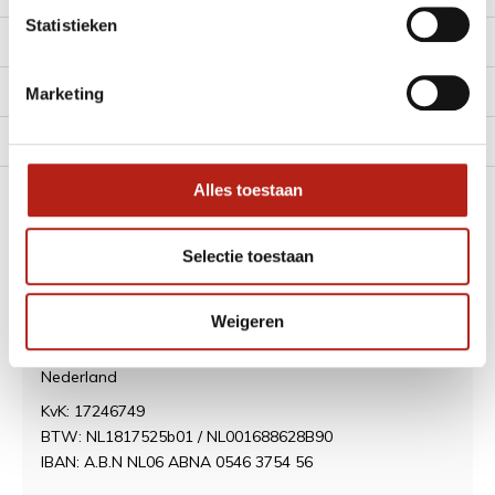
Statistieken
Klantenservice
Mijn account
Marketing
Alle Categorieën
Alles toestaan
Contact
Selectie toestaan
Best Fightshop
Weigeren
Diepenbrockstraat 6 (geen winkel)
5481 PM Schijndel
Nederland
KvK: 17246749
BTW: NL1817525b01 / NL001688628B90
IBAN: A.B.N NL06 ABNA 0546 3754 56