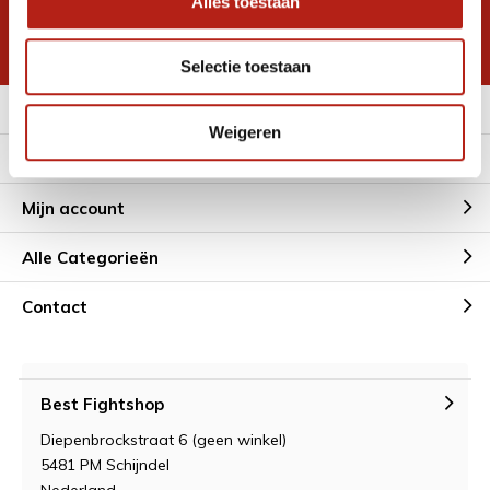
Alles toestaan
korting
* Lees hier de wettelijke beperkingen
Selectie toestaan
Meer informatie
Weigeren
Klantenservice
Mijn account
Alle Categorieën
Contact
Best Fightshop
Diepenbrockstraat 6 (geen winkel)
5481 PM Schijndel