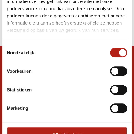
informatie over uw gebruik van onze site met onze
zwart/rood
partners voor social media, adverteren en analyse. Deze
partners kunnen deze gegevens combineren met andere
Producten
informatie die u aan ze heeft verstrekt of die ze hebben
Filter
verzameld op basis van uw gebruik van hun services.
Sorteren op
Toestemmingsselectie
Noodzakelijk
Snel antwoord op je vraag?
Stel je vraag in de chat, en we helpen je
Voorkeuren
graag verder. 24/7
Volg ons
Statistieken
Marketing
Ontvang de nieuwste aanbiedingen en
promoties
Inschrijven voor